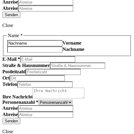
Anreise
Abreise
Senden
Close
Name
*
Vorname
Nachname
E-Mail
*
Straße & Hausnummer
Postleitzahl
Ort
Telefon
Ihre Nachricht
Personenanzahl
*
Anreise
Abreise
Senden
Close