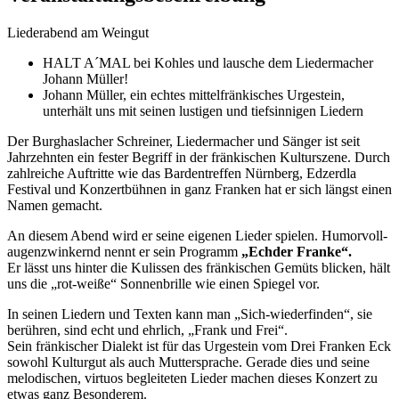
Liederabend am Weingut
HALT A´MAL bei Kohles und lausche dem Liedermacher
Johann Müller!
Johann Müller, ein echtes mittelfränkisches Urgestein,
unterhält uns mit seinen lustigen und tiefsinnigen Liedern
Der Burghaslacher Schreiner, Liedermacher und Sänger ist seit
Jahrzehnten ein fester Begriff in der fränkischen Kulturszene. Durch
zahlreiche Auftritte wie das Bardentreffen Nürnberg, Edzerdla
Festival und Konzertbühnen in ganz Franken hat er sich längst einen
Namen gemacht.
An diesem Abend wird er seine eigenen Lieder spielen. Humorvoll-
augenzwinkernd nennt er sein Programm
„Echder Franke“.
Er lässt uns hinter die Kulissen des fränkischen Gemüts blicken, hält
uns die „rot-weiße“ Sonnenbrille wie einen Spiegel vor.
In seinen Liedern und Texten kann man „Sich-wiederfinden“, sie
berühren, sind echt und ehrlich, „Frank und Frei“.
Sein fränkischer Dialekt ist für das Urgestein vom Drei Franken Eck
sowohl Kulturgut als auch Muttersprache. Gerade dies und seine
melodischen, virtuos begleiteten Lieder machen dieses Konzert zu
etwas ganz Besonderem.