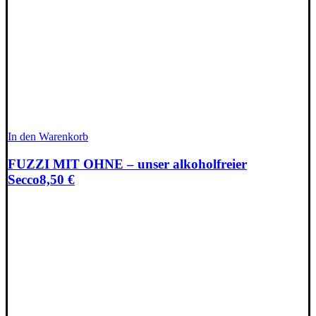
In den Warenkorb
FUZZI MIT OHNE – unser alkoholfreier
Secco
8,50
€