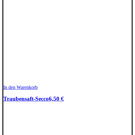
In den Warenkorb
Traubensaft-Secco
6,50
€