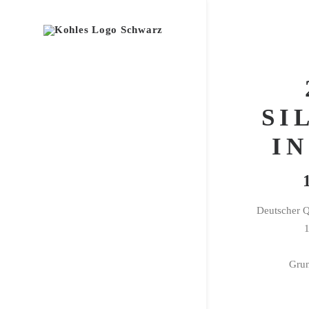
SI
I
Deutscher Q
1
Grun