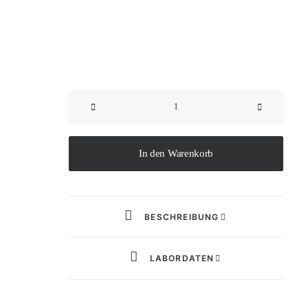
2023
Silvaner
Initium
Menge
In den Warenkorb
BESCHREIBUNG
LABORDATEN