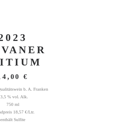
2023
LVANER
NITIUM
14,00
€
ualitätswein b. A. Franken
3,5 % vol. Alk.
750 ml
dpreis 18,57 €/Ltr.
enthält Sulfite