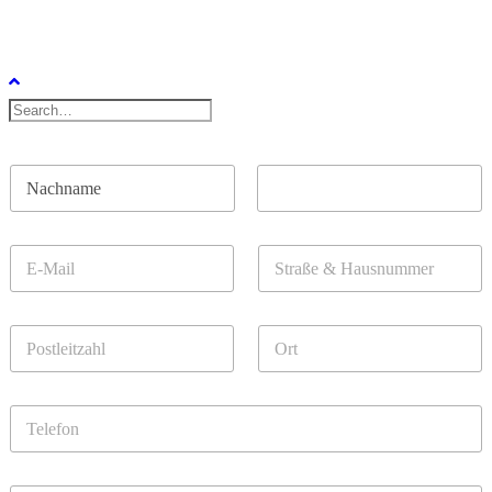
N
a
m
Vorname
Nachname
e
E
S
*
-
t
M
r
a
a
P
O
i
ß
o
r
l
e
s
t
*
&
t
H
T
l
a
e
e
u
l
i
s
e
t
n