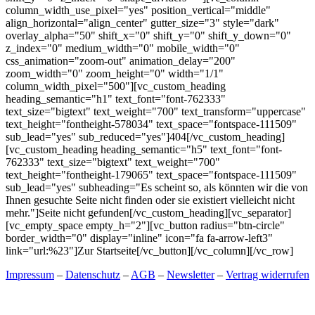
column_width_use_pixel="yes" position_vertical="middle"
align_horizontal="align_center" gutter_size="3" style="dark"
overlay_alpha="50" shift_x="0" shift_y="0" shift_y_down="0"
z_index="0" medium_width="0" mobile_width="0"
css_animation="zoom-out" animation_delay="200"
zoom_width="0" zoom_height="0" width="1/1"
column_width_pixel="500"][vc_custom_heading
heading_semantic="h1" text_font="font-762333"
text_size="bigtext" text_weight="700" text_transform="uppercase"
text_height="fontheight-578034" text_space="fontspace-111509"
sub_lead="yes" sub_reduced="yes"]404[/vc_custom_heading]
[vc_custom_heading heading_semantic="h5" text_font="font-
762333" text_size="bigtext" text_weight="700"
text_height="fontheight-179065" text_space="fontspace-111509"
sub_lead="yes" subheading="Es scheint so, als könnten wir die von
Ihnen gesuchte Seite nicht finden oder sie existiert vielleicht nicht
mehr."]Seite nicht gefunden[/vc_custom_heading][vc_separator]
[vc_empty_space empty_h="2"][vc_button radius="btn-circle"
border_width="0" display="inline" icon="fa fa-arrow-left3"
link="url:%23"]Zur Startseite[/vc_button][/vc_column][/vc_row]
Impressum
–
Datenschutz
–
AGB
–
Newsletter
–
Vertrag widerrufen