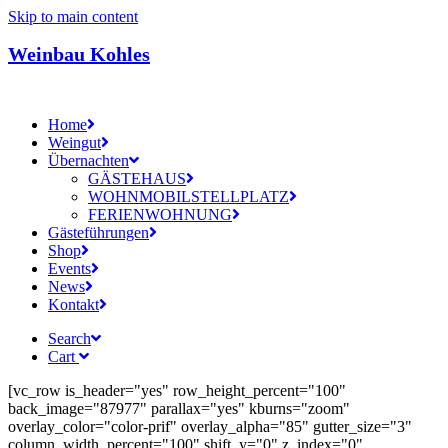
Skip to main content
Weinbau Kohles
Home
Weingut
Übernachten
GÄSTEHAUS
WOHNMOBILSTELLPLATZ
FERIENWOHNUNG
Gästeführungen
Shop
Events
News
Kontakt
Search
Cart
[vc_row is_header="yes" row_height_percent="100"
back_image="87977" parallax="yes" kburns="zoom"
overlay_color="color-prif" overlay_alpha="85" gutter_size="3"
column_width_percent="100" shift_y="0" z_index="0"