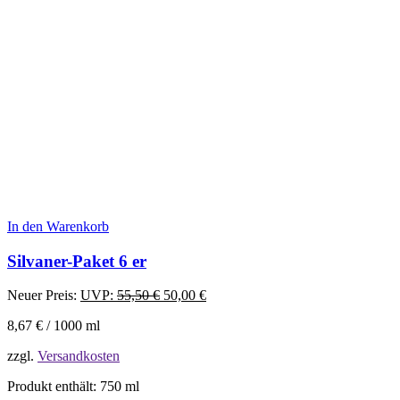
In den Warenkorb
Silvaner-Paket 6 er
Ursprünglicher
Aktueller
Neuer Preis:
UVP:
55,50
€
50,00
€
Preis
Preis
8,67
€
/
1000
ml
war:
ist:
55,50 €
50,00 €.
zzgl.
Versandkosten
Produkt enthält: 750
ml