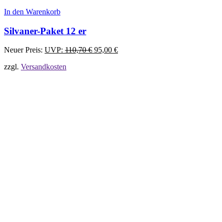
In den Warenkorb
Silvaner-Paket 12 er
Ursprünglicher
Aktueller
Neuer Preis:
UVP:
110,70
€
95,00
€
Preis
Preis
zzgl.
Versandkosten
war:
ist:
110,70 €
95,00 €.