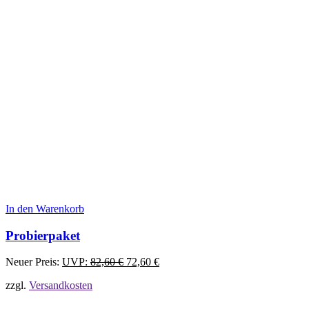
In den Warenkorb
Probierpaket
Ursprünglicher
Aktueller
Neuer Preis:
UVP:
82,60
€
72,60
€
Preis
Preis
zzgl.
Versandkosten
war:
ist:
82,60 €
72,60 €.