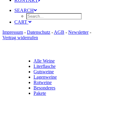
KONTAKT
SEARCH
CART
Impressum
-
Datenschutz
-
AGB
-
Newsletter
-
Vertrag widerrufen
Alle Weine
Literflasche
Gutsweine
Lagenweine
Rotweine
Besonderes
Pakete