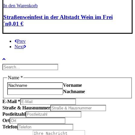
In den Warenkorb
Straßenweinfest in der Altstadt Wein im Frei
´n
0,01
€
Prev
Next
Name
*
Vorname
Nachname
E-Mail
*
Straße & Hausnummer
Postleitzahl
Ort
Telefon