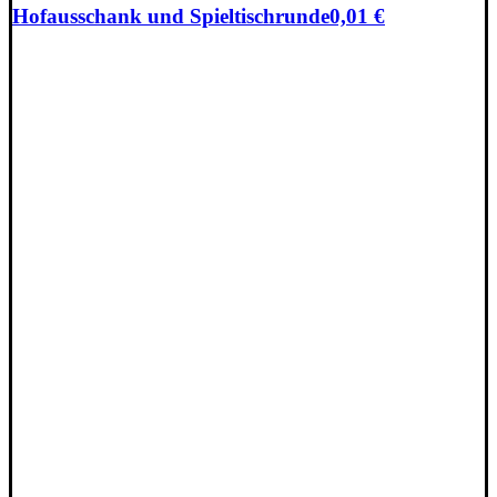
Hofausschank und Spieltischrunde
0,01
€