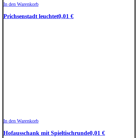
In den Warenkorb
Prichsenstadt leuchtet
0,01
€
In den Warenkorb
Hofausschank mit Spieltischrunde
0,01
€