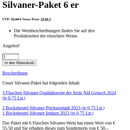
Silvaner-Paket 6 er
Ursprünglicher
Aktueller
UVP:
55,50
€
Neuer Preis:
50,00
€
Preis
Preis
war:
ist:
55,50 €
50,00 €.
Die Weinbeschreibungen finden Sie auf den
Produktseiten der einzelnen Weine.
Angebot!
Silvaner-
Paket
In den Warenkorb
6
er
Beschreibung
Menge
Unser Silvaner-Paket hat folgenden Inhalt:
3 Flaschen Silvaner Qualitätswein der Serie
Nid Genuch
2024
(je 0,75 Ltr.)
2 Bocksbeutel Silvaner Prichsenstadt 2023 (je 0,75 Ltr.)
1 Bocksbeutel Silvaner Initium 2023 (je 0,75 Ltr.)
Das Paket mit 6 Flaschen Silvaner-Wein hat einen Wert von €
55,50 und Sie erhalten dieses zum Sonderpreis von € 50,-.